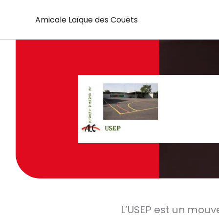
Aller
Amicale Laïque des Couëts
au
contenu
L’USEP est un mouv