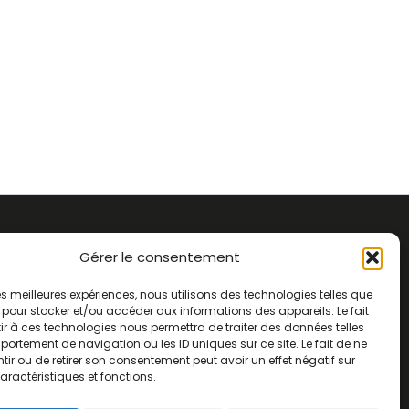
Règlement intérieur
Gérer le consentement
Statuts
Politique de confidentialité
 les meilleures expériences, nous utilisons des technologies telles que
 pour stocker et/ou accéder aux informations des appareils. Le fait
Mentions légales
r à ces technologies nous permettra de traiter des données telles
Politique de cookies (UE)
ortement de navigation ou les ID uniques sur ce site. Le fait de ne
ir ou de retirer son consentement peut avoir un effet négatif sur
aractéristiques et fonctions.