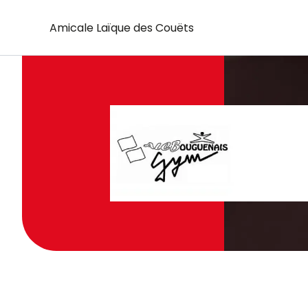
Aller
Amicale Laïque des Couëts
au
contenu