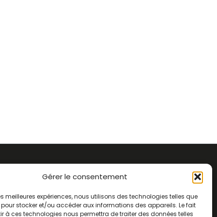
Règlement intérieur
Gérer le consentement
Statuts
Politique de confidentialité
 les meilleures expériences, nous utilisons des technologies telles que
 pour stocker et/ou accéder aux informations des appareils. Le fait
Mentions légales
r à ces technologies nous permettra de traiter des données telles